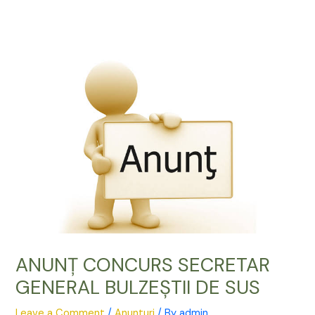
Skip
to
content
ANUNŢ CONCURS SECRETAR
GENERAL BULZEȘTII DE SUS
Leave a Comment
/
Anunturi
/ By
admin